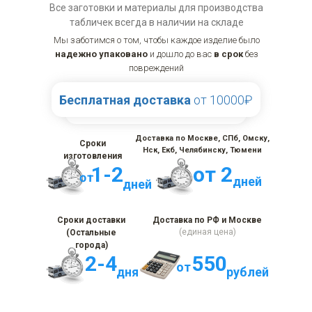
Все заготовки и материалы для производства
табличек всегда в наличии на складе
Мы заботимся о том, чтобы каждое изделие было
надежно упаковано
и дошло до вас
в срок
без
повреждений
Бесплатная доставка
от 10000₽
Доставка по Москве, СПб, Омску,
Сроки
Нск, Екб, Челябинску, Тюмени
изготовления
1-2
от 2
от
дней
дней
Сроки доставки
Доставка по РФ и Москве
(единая цена)
(Остальные
города)
2-4
550
от
дня
рублей