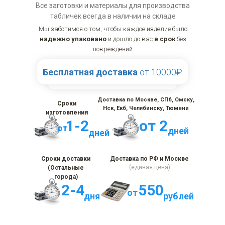
Все заготовки и материалы для производства
табличек всегда в наличии на складе
Мы заботимся о том, чтобы каждое изделие было
надежно упаковано
и дошло до вас
в срок
без
повреждений
Бесплатная доставка
от 10000₽
Доставка по Москве, СПб, Омску,
Сроки
Нск, Екб, Челябинску, Тюмени
изготовления
1-2
от 2
от
дней
дней
Сроки доставки
Доставка по РФ и Москве
(единая цена)
(Остальные
города)
2-4
550
от
дня
рублей